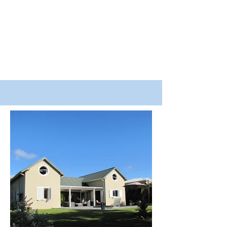
0590 10 15 81
LLS Architecture - Ludovic de
Laguarigue